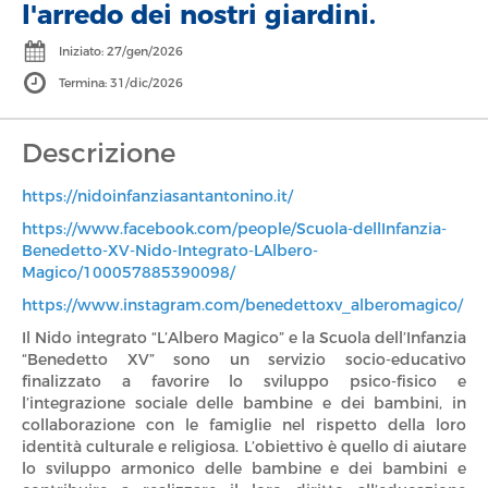
l'arredo dei nostri giardini.
Iniziato: 27/gen/2026
Via Stradelle N. 1
EDUCAZIONE E ISTRUZIONE
Treviso, TV
Termina: 31/dic/2026
Descrizione
https://nidoinfanziasantantonino.it/
https://www.facebook.com/people/Scuola-dellInfanzia-
Benedetto-XV-Nido-Integrato-LAlbero-
Magico/100057885390098/
https://www.instagram.com/benedettoxv_alberomagico/
Il Nido integrato “L’Albero Magico” e la Scuola dell’Infanzia
“Benedetto XV” sono un servizio socio-educativo
finalizzato a favorire lo sviluppo psico-fisico e
l’integrazione sociale delle bambine e dei bambini, in
collaborazione con le famiglie nel rispetto della loro
identità culturale e religiosa. L’obiettivo è quello di aiutare
lo sviluppo armonico delle bambine e dei bambini e