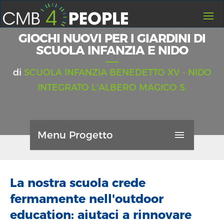
HOME
GIOCHI NUOVI PER I GIARDINI DI
SCUOLA INFANZIA E NIDO
I PROGETTI
CREA UN PROGETTO
di
SCUOLA INFANZIA BENEDETTO XV - NIDO
INTEGRATO L'ALBERO MAGICO S.
FAQ
CONTATTI
CHI SIAMO
Menu Progetto
GUIDA
GENERALI
LOGIN
REGISTRATI
La nostra scuola crede
0
AGGIORNAMENTI
fermamente nell'outdoor
1
education: aiutaci a rinnovare
LIKES