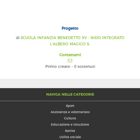
Progetto
di
SCUOLA INFANZIA BENEDETTO XV - NIDO INTEGRATO
L'ALBERO MAGICO S.
Contattami
Primo creato
-
0 sostenuti
NAVIGA NELLE CATEGORIE
Sport
Assistenza e volontariato
Cultura
Educazione e istruzione
Sanità
Utilità sociale