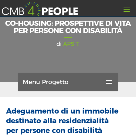
HOME
CO-HOUSING: PROSPETTIVE DI VITA
PER PERSONE CON DISABILITÀ
I PROGETTI
CREA UN PROGETTO
di
APS T.
FAQ
CONTATTI
CHI SIAMO
Menu Progetto
GUIDA
GENERALI
LOGIN
REGISTRATI
Adeguamento di un immobile
0
AGGIORNAMENTI
destinato alla residenzialità
0
per persone con disabilità
LIKES