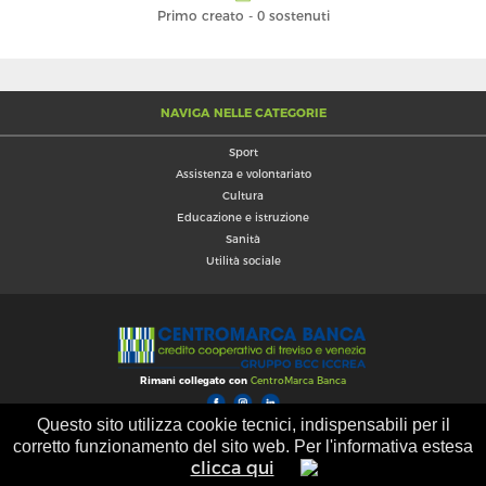
Primo creato
-
0 sostenuti
NAVIGA NELLE CATEGORIE
Sport
Assistenza e volontariato
Cultura
Educazione e istruzione
Sanità
Utilità sociale
Rimani collegato con
CentroMarca Banca
Questo sito utilizza cookie tecnici, indispensabili per il
Aiuto
Termini di utilizzo
Privacy
corretto funzionamento del sito web. Per l'informativa estesa
clicca qui
Powered by 
Consensus srl
& Designed by 
HagoADV