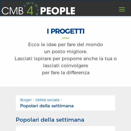
HOME
I PROGETTI
I PROGETTI
CREA UN PROGETTO
Ecco le idee per fare del mondo
un posto migliore.
FAQ
Lasciati ispirare per proporre anche la tua o
CONTATTI
lasciati coinvolgere
per fare la differenza
CHI SIAMO
GUIDA
LOGIN
Scopri
/
Utilità sociale
/
REGISTRATI
Popolari della settimana
Popolari della settimana