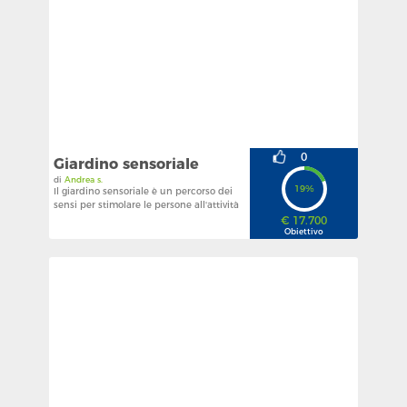
IN PRIMO PIANO
POPOLARI
IN SCADENZA
CATEGORIE
SPORT
0
Giardino sensoriale
di
Andrea s.
ASSISTENZA E VOLONTARIATO
19%
Il giardino sensoriale è un percorso dei
sensi per stimolare le persone all'attività
CULTURA
sociale e relazionale
€ 17.700
Obiettivo
EDUCAZIONE E ISTRUZIONE
SANITÀ
UTILITÀ SOCIALE
REGIONI
ABRUZZO
BASILICATA