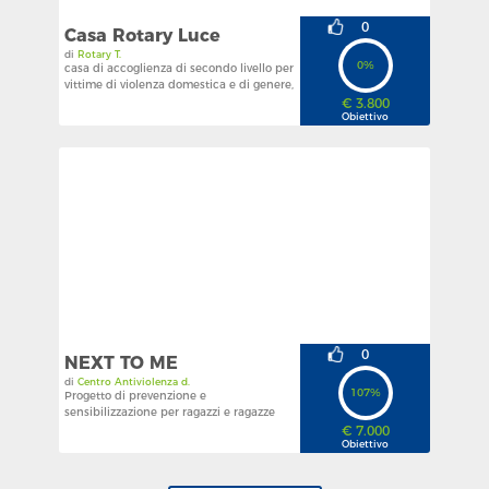
CALABRIA
0
Casa Rotary Luce
di
Rotary T.
CAMPANIA
0%
casa di accoglienza di secondo livello per
vittime di violenza domestica e di genere,
EMILIA-ROMAGNA
gestita dal Telefono Rosa
€ 3.800
Obiettivo
FRIULI VENEZIA GIULIA
LAZIO
LIGURIA
LOMBARDIA
MARCHE
MOLISE
PIEMONTE
0
NEXT TO ME
PUGLIA
di
Centro Antiviolenza d.
107%
Progetto di prevenzione e
REGIONE AUTONOMA VALLE D'AOSTA
sensibilizzazione per ragazzi e ragazze
dai 17 ai 23 anni sui temi del contrasto
€ 7.000
SARDEGNA
alla violenza di genere.
Obiettivo
SICILIA