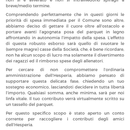
non si è avverato e non si intravvedono spiragli a
breve/medio termine.
Comprendendo perfettamente che in questi giorni le
priorità di spesa immediata per il Comune sono altre,
abbiamo deciso di gettare il cuore oltre all’ostacolo e
portare avanti l’agognata posa del parquet in legno
affrontando in autonomia l’impatto della spesa. L’effetto
di questa robusto esborso sarà quello di svuotare le
(sempre magre) casse della Società, che, è bene ricordare,
non ha alcun scopo di lucro ma solamente il divertimento
dei ragazzi ed il rimborso spese degli allenatori.
Per cercare di non compromettere l’ordinaria
amministrazione dell’Hesperia, abbiamo pensato di
supportare questa delicata fase, chiedendo un tuo
sostegno economico, lasciandoti decidere in tutta libertà
l’importo. Qualsiasi somma, anche minima, sarà per noi
linfa vitale. Il tuo contributo verrà virtualmente scritto su
un tassello del parquet.
Per questo specifico scopo è stato aperto un conto
corrente per raccogliere i contributi degli amici
dell’Hesperia.