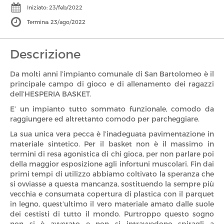
Iniziato: 23/feb/2022
Termina: 23/ago/2022
Via San Bartolomeo, 44C
SPORT
Treviso, TV
Descrizione
Da molti anni l’impianto comunale di San Bartolomeo è il
principale campo di gioco e di allenamento dei ragazzi
dell’HESPERIA BASKET.
E’ un impianto tutto sommato funzionale, comodo da
raggiungere ed altrettanto comodo per parcheggiare.
La sua unica vera pecca è l’inadeguata pavimentazione in
materiale sintetico. Per il basket non è il massimo in
termini di resa agonistica di chi gioca, per non parlare poi
della maggior esposizione agli infortuni muscolari. Fin dai
primi tempi di utilizzo abbiamo coltivato la speranza che
si ovviasse a questa mancanza, sostituendo la sempre più
vecchia e consumata copertura di plastica con il parquet
in legno, quest’ultimo il vero materiale amato dalle suole
dei cestisti di tutto il mondo. Purtroppo questo sogno