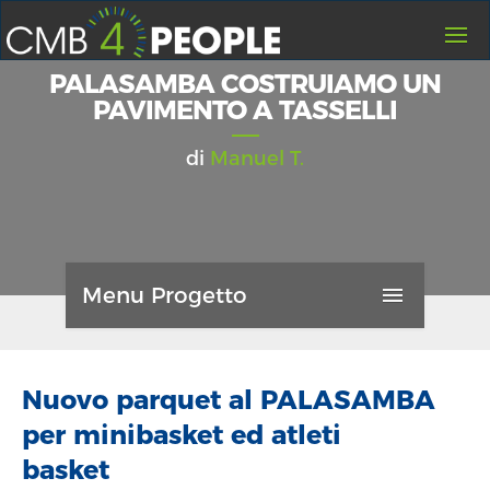
HOME
PALASAMBA COSTRUIAMO UN
PAVIMENTO A TASSELLI
I PROGETTI
CREA UN PROGETTO
di
Manuel T.
FAQ
CONTATTI
CHI SIAMO
Menu Progetto
GUIDA
GENERALI
LOGIN
REGISTRATI
Nuovo parquet al PALASAMBA
0
AGGIORNAMENTI
per minibasket ed atleti
0
basket
LIKES